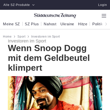
Zum Hauptinhalt springen
Alle SZ-Produkte
Login
Meine SZ
SZ Plus
Nahost
Ukraine
Hitze
Politik
W
Home
Sport
Investoren im Sport
Investoren im Sport
Wenn Snoop Dogg
mit dem Geldbeutel
klimpert