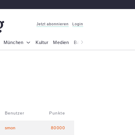
Jetzt abonnieren
Login
München
Kultur
Medien
Bayern
Reportage
Gesel
Benutzer
Punkte
smon
80000