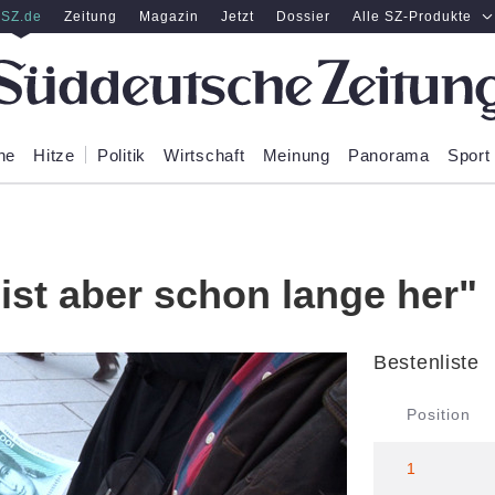
SZ.de
Zeitung
Magazin
Jetzt
Dossier
Alle SZ-Produkte
ne
Hitze
Politik
Wirtschaft
Meinung
Panorama
Sport
ist aber schon lange her"
Bestenliste
Position
1