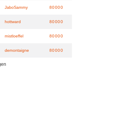
JaboSammy
80000
hottward
80000
mistloeffel
80000
demontaigne
80000
gen