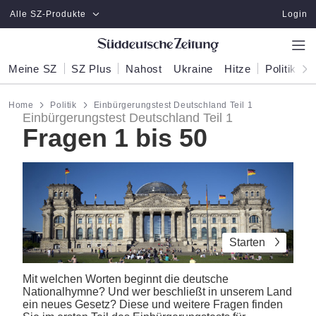
Zum Hauptinhalt springen
Alle SZ-Produkte
Login
Meine SZ
SZ Plus
Nahost
Ukraine
Hitze
Politik
W
Home
Politik
Einbürgerungstest Deutschland Teil 1
Einbürgerungstest Deutschland Teil 1
Fragen 1 bis 50
Starten
Mit welchen Worten beginnt die deutsche
Nationalhymne? Und wer beschließt in unserem Land
ein neues Gesetz? Diese und weitere Fragen finden