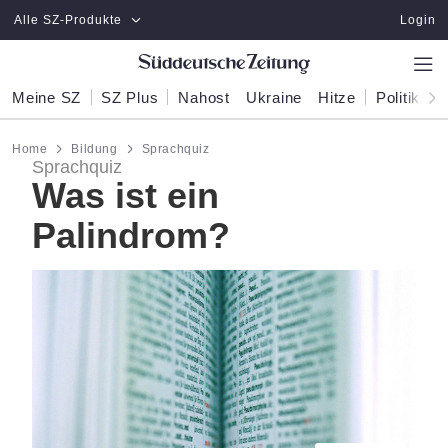
Zum Hauptinhalt springen
Alle SZ-Produkte
Login
Meine SZ
SZ Plus
Nahost
Ukraine
Hitze
Politik
W
Home
Bildung
Sprachquiz
Sprachquiz
Was ist ein
Palindrom?