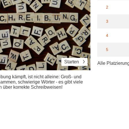
2
3
4
5
Starten
Alle Platzierun
ung kämpft, ist nicht alleine: Groß- und
ammen, schwierige Wörter - es gibt viele
en über korrekte Schreibweisen!