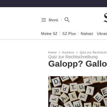
Zum Hauptinhalt springen
Menü
Meine SZ
SZ Plus
Nahost
Ukrai
Home
Karriere
Quiz zur Rechtsch
Quiz zur Rechtschreibung
Galopp? Gall