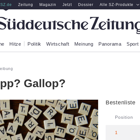
SZ.de
Zeitung
Magazin
Jetzt
Dossier
Alle SZ-Produkte
ne
Hitze
Politik
Wirtschaft
Meinung
Panorama
Sport
reibung
opp? Gallop?
Bestenliste
Position
1