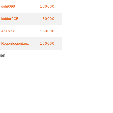
didi9098
180000
loddarFCB
180000
Anarkos
180000
Regenbogentanz
180000
gen