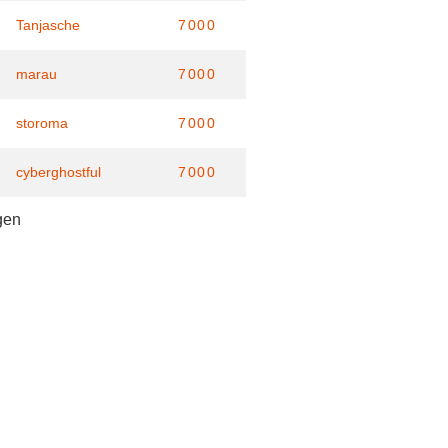
Tanjasche
7000
marau
7000
storoma
7000
cyberghostful
7000
gen