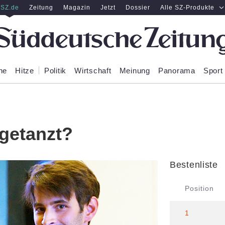
SZ.de
Zeitung
Magazin
Jetzt
Dossier
Alle SZ-Produkte
ne
Hitze
Politik
Wirtschaft
Meinung
Panorama
Sport
 getanzt?
Bestenliste
Position
1