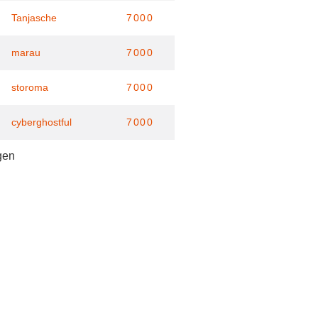
Tanjasche
7000
marau
7000
storoma
7000
cyberghostful
7000
gen