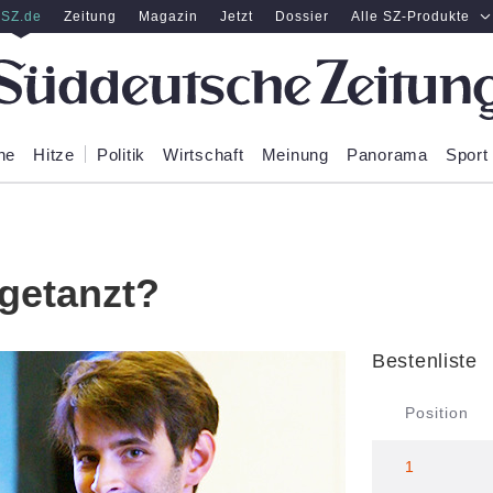
SZ.de
Zeitung
Magazin
Jetzt
Dossier
Alle SZ-Produkte
ne
Hitze
Politik
Wirtschaft
Meinung
Panorama
Sport
 getanzt?
Bestenliste
Position
1